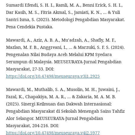
Sumardi Efendi, S. H. I., Ramli, M. A., Benni Erick, S. H. I.,
Dar Kasih, M. S., Fitria Akmal, S., Jamiati, K. N., ... & Yuli
Santri Isma, S. (2025). Metodologi Pengabdian Masyarakat.
Pena Cendekia Pustaka.
Mawardi, A., Aziz, A. B. A., Mu’adzah, A., Shafly, M. F.,
Mazlan, M. F. B., Anggreani, I., ... & Marzuki, S. F. S. (2024).
Pengenalan Nilai Budaya Aceh Melalui KPM Syedara
Serumpun di Malaysia. MEUSEURAYA-Jurnal Pengabdian
Masyarakat, 27-33. DOI:
https://doi.org/10.47498/meuseuraya.v3i1.2925
Mawardi, M., Muthalib, S. A., Musolin, M. H., Juwaini, J.,
Fazal, K., Chapakiya, M. A. R., ... & Zakaria, M. A. M. B.
(2025). Sinergi Keilmuan dan Dakwah Internasional:
Pengabdian Masyarakat di Sekolah Menengah Sains Tahfiz
Alor Selangor. MEUSEURAYA-Jurnal Pengabdian
Masyarakat, 204-216. DOI:
https://doi.org/10.47498/meuseuraya.v4i2.5977