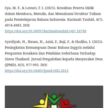
Sya, M. F., & Lestari, F. I. (2025). Kesulitan Peserta Didik
dalam Membaca, Menulis, dan Memahami Struktur Tulisan
pada Pembelajaran Bahasa Indonesia. Karimah Tauhid, 4(7),
4974-4983. DOI:
https://doi.org/10.30997/karimahtauhid.v4i7.18798
Sya'diyah, H., Hasan, H., Azizi, F., Roji, F., & Sholiha, I. (2025).
Peningkatan Kemampuan Dasar Bahasa Inggris melalui
Penguatan Kosakata dan Pelafalan Sederhana Terhadap
Siswa Thailand. Jurnal Pengabdian kepada Masyarakat Desa
(JPMD), 6(3), 977-993. DOI:
https://doi.org/10.58401/jpmd.v6i3.2813