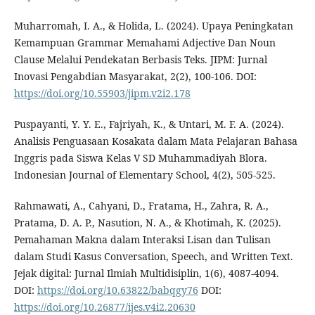
Muharromah, I. A., & Holida, L. (2024). Upaya Peningkatan
Kemampuan Grammar Memahami Adjective Dan Noun
Clause Melalui Pendekatan Berbasis Teks. JIPM: Jurnal
Inovasi Pengabdian Masyarakat, 2(2), 100-106. DOI:
https://doi.org/10.55903/jipm.v2i2.178
Puspayanti, Y. Y. E., Fajriyah, K., & Untari, M. F. A. (2024).
Analisis Penguasaan Kosakata dalam Mata Pelajaran Bahasa
Inggris pada Siswa Kelas V SD Muhammadiyah Blora.
Indonesian Journal of Elementary School, 4(2), 505-525.
Rahmawati, A., Cahyani, D., Fratama, H., Zahra, R. A.,
Pratama, D. A. P., Nasution, N. A., & Khotimah, K. (2025).
Pemahaman Makna dalam Interaksi Lisan dan Tulisan
dalam Studi Kasus Conversation, Speech, and Written Text.
Jejak digital: Jurnal Ilmiah Multidisiplin, 1(6), 4087-4094.
DOI:
https://doi.org/10.63822/babqgy76
DOI:
https://doi.org/10.26877/ijes.v4i2.20630