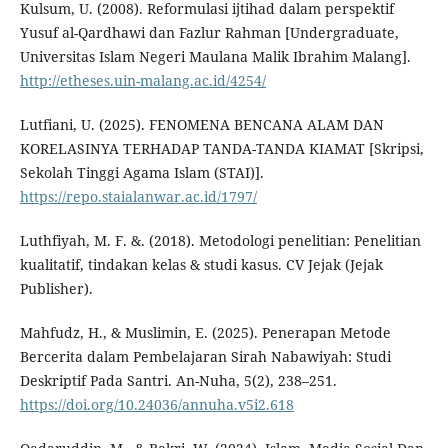
Kulsum, U. (2008). Reformulasi ijtihad dalam perspektif
Yusuf al-Qardhawi dan Fazlur Rahman [Undergraduate,
Universitas Islam Negeri Maulana Malik Ibrahim Malang].
http://etheses.uin-malang.ac.id/4254/
Lutfiani, U. (2025). FENOMENA BENCANA ALAM DAN
KORELASINYA TERHADAP TANDA-TANDA KIAMAT [Skripsi,
Sekolah Tinggi Agama Islam (STAI)].
https://repo.staialanwar.ac.id/1797/
Luthfiyah, M. F. &. (2018). Metodologi penelitian: Penelitian
kualitatif, tindakan kelas & studi kasus. CV Jejak (Jejak
Publisher).
Mahfudz, H., & Muslimin, E. (2025). Penerapan Metode
Bercerita dalam Pembelajaran Sirah Nabawiyah: Studi
Deskriptif Pada Santri. An-Nuha, 5(2), 238–251.
https://doi.org/10.24036/annuha.v5i2.618