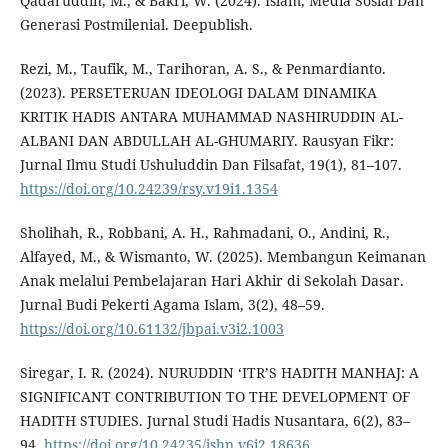
Qadaruddin, M., & Bakri, W. (2024). Islam, Media Sosial Dan
Generasi Postmilenial. Deepublish.
Rezi, M., Taufik, M., Tarihoran, A. S., & Penmardianto.
(2023). PERSETERUAN IDEOLOGI DALAM DINAMIKA
KRITIK HADIS ANTARA MUHAMMAD NASHIRUDDIN AL-
ALBANI DAN ABDULLAH AL-GHUMARIY. Rausyan Fikr:
Jurnal Ilmu Studi Ushuluddin Dan Filsafat, 19(1), 81–107.
https://doi.org/10.24239/rsy.v19i1.1354
Sholihah, R., Robbani, A. H., Rahmadani, O., Andini, R.,
Alfayed, M., & Wismanto, W. (2025). Membangun Keimanan
Anak melalui Pembelajaran Hari Akhir di Sekolah Dasar.
Jurnal Budi Pekerti Agama Islam, 3(2), 48–59.
https://doi.org/10.61132/jbpai.v3i2.1003
Siregar, I. R. (2024). NURUDDIN ‘ITR’S HADITH MANHAJ: A
SIGNIFICANT CONTRIBUTION TO THE DEVELOPMENT OF
HADITH STUDIES. Jurnal Studi Hadis Nusantara, 6(2), 83–
94.
https://doi.org/10.24235/jshn.v6i2.18636