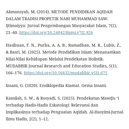
Akmansyah, M. (2014). METODE PENDIDIKAN AQIDAH
DALAM TRADISI PROPETIK NABI MUHAMMAD SAW.
Ijtimaiyya: Jurnal Pengembangan Masyarakat Islam, 7(2),
21–40.
https://doi.org/10.24042/ijpmi.v7i2.926
Hasibuan, F. N., Purba, A. A. B., Ramadhan, M. R., Lubis, Z.,
& Basri, M. (2025). Metode Pendidikan Islam: Menanamkan
Nilai-Nilai Kehidupan Melalui Pendekatan Holistik.
MUDABBIR Journal Research and Education Studies, 5(1),
166–176.
https://doi.org/10.56832/mudabbir.v5i1.675
Insani, G. (2020). Ensiklopedia Kiamat. Gema Insani.
Kamilah, S. W., & Rosyadi, S. (2025). Pendekatan Mawḍu ‘i
terhadap Hadis-Hadis Eskatologi: Relevansi dan
Implikasinya terhadap Penguatan Aqidah. Al-Hasyimi-Jurnal
Ilmu Hadis, 2(2), 1–12.