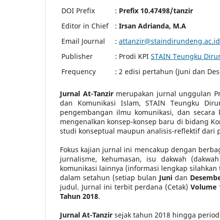
DOI Prefix
:
Prefix 10.47498/tanzir
Editor in Chief
:
Irsan Adrianda, M.A
Email Journal
:
attanzir@staindirundeng.ac.id
Publisher
: Prodi KPI
STAIN Teungku Dir
Frequency
: 2 edisi pertahun (Juni dan De
Jurnal At-Tanzir
merupakan jurnal unggulan Pr
dan Komunikasi Islam, STAIN Teungku Dir
pengembangan ilmu komunikasi, dan secara 
mengenalkan konsep-konsep baru di bidang Komun
studi konseptual maupun analisis-reflektif dari 
Fokus kajian jurnal ini mencakup dengan berbag
jurnalisme, kehumasan, isu dakwah (dakwah
komunikasi lainnya (informasi lengkap silahkan 
dalam setahun (setiap bulan
Juni
dan
Desembe
judul.
Jurnal ini
terbit perdana (Cetak)
Volume 
Tahun 2018
.
Jurnal At-Tanzir
sejak tahun 2018 hingga perio