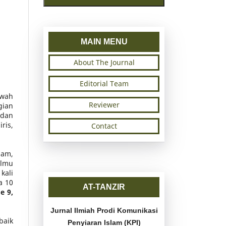
MAIN MENU
About The Journal
Editorial Team
kwah
Reviewer
ian
 dan
ris,
Contact
lam,
ilmu
kali
a 10
AT-TANZIR
e 9,
Jurnal Ilmiah Prodi Komunikasi
baik
Penyiaran Islam (KPI)