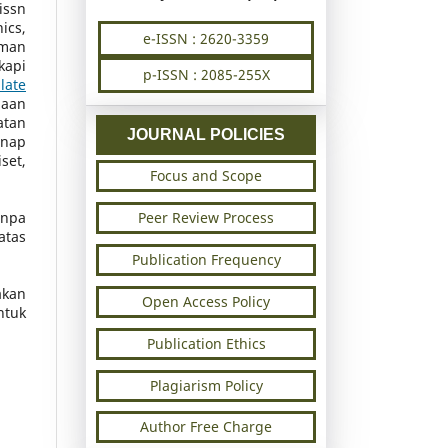
issn
ics,
e-ISSN : 2620-3359
oman
kapi
p-ISSN : 2085-255X
late
naan
atan
JOURNAL POLICIES
enap
set,
Focus and Scope
Peer Review Process
anpa
atas
Publication Frequency
kan
Open Access Policy
ntuk
Publication Ethics
Plagiarism Policy
Author Free Charge