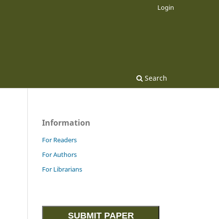
Login
Search
Information
For Readers
For Authors
For Librarians
SUBMIT PAPER