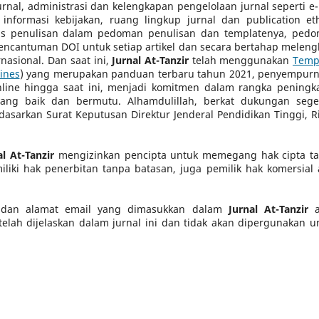
nal, administrasi dan kelengkapan pengelolaan jurnal seperti e-
 informasi kebijakan, ruang lingkup jurnal dan publication eth
itas penulisan dalam pedoman penulisan dan templatenya, ped
encantuman DOI untuk setiap artikel dan secara bertahap meleng
nasional. Dan saat ini,
Jurnal At-Tanzir
telah menggunakan
Temp
ines
) yang merupakan panduan terbaru tahun 2021, penyempur
nline hingga saat ini, menjadi komitmen dalam rangka peningk
 yang baik dan bermutu. Alhamdulillah, berkat dukungan seg
dasarkan Surat Keputusan Direktur Jenderal Pendidikan Tinggi, Ri
al At-Tanzir
mengizinkan pencipta untuk memegang hak cipta t
iki hak penerbitan tanpa batasan, juga pemilik hak komersial 
 dan alamat email yang dimasukkan dalam
Jurnal At-Tanzir
a
telah dijelaskan dalam jurnal ini dan tidak akan dipergunakan u