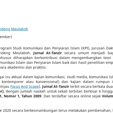
undeng Meulaboh
sember)
ogram Studi Komunikasi dan Penyiaran Islam (KPI), Jurusan Da
undeng Meulaboh.
Jurnal At-Tanzir
secara umum menjadi bag
khusus diharapkan berkontribusi dalam mengembangkan teori
ikasi Islam dan Penyiaran Islam baik dari hasil penelitian empi
para akademisi dan praktisi.
ai isu aktual dalam kajian komunikasi, studi media, komunikasi Is
 kontemporer atau konvensional) dan kajian dalam rumpun 
tinjau
Focus And Scope
).
Jurnal At-Tanzir
terbit secara berkala dua 
r)
,
dengan jumlah naskah untuk sekali terbitan berkisar 6 hingg
1, Nomor 1, Tahun 2009
. Dan terdaftar secara online sejak
Volum
de 2020 secara berkesinambungan terus melakukan pembenahan, 