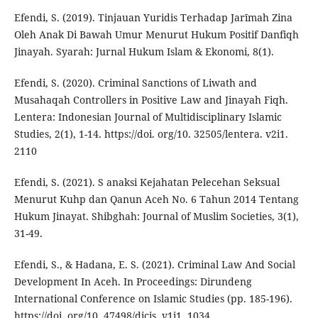
Efendi, S. (2019). Tinjauan Yuridis Terhadap Jarīmah Zina
Oleh Anak Di Bawah Umur Menurut Hukum Positif Danfiqh
Jinayah. Syarah: Jurnal Hukum Islam & Ekonomi, 8(1).
Efendi, S. (2020). Criminal Sanctions of Liwath and
Musahaqah Controllers in Positive Law and Jinayah Fiqh.
Lentera: Indonesian Journal of Multidisciplinary Islamic
Studies, 2(1), 1-14. https://doi. org/10. 32505/lentera. v2i1.
2110
Efendi, S. (2021). S anaksi Kejahatan Pelecehan Seksual
Menurut Kuhp dan Qanun Aceh No. 6 Tahun 2014 Tentang
Hukum Jinayat. Shibghah: Journal of Muslim Societies, 3(1),
31-49.
Efendi, S., & Hadana, E. S. (2021). Criminal Law And Social
Development In Aceh. In Proceedings: Dirundeng
International Conference on Islamic Studies (pp. 185-196).
https://doi. org/10. 47498/dicis. v1i1. 1034