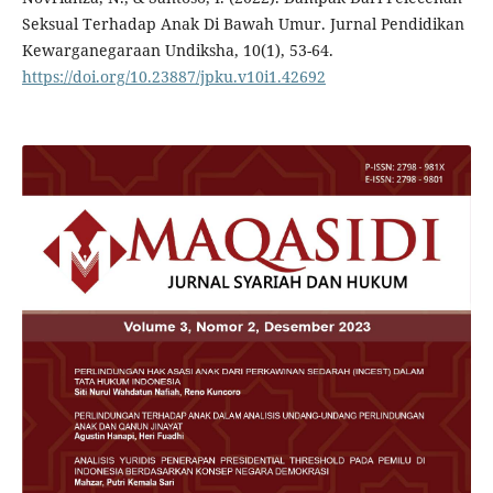
Seksual Terhadap Anak Di Bawah Umur. Jurnal Pendidikan
Kewarganegaraan Undiksha, 10(1), 53-64.
https://doi.org/10.23887/jpku.v10i1.42692