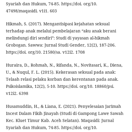
Syariah dan Hukum, 74-85. https://doi. org/10.
47498/maqasidi. v1i1. 603
Hikmah, S. (2017). Mengantisipasi kejahatan seksual
terhadap anak melalui pembelajaran “aku anak berani
melindungi diri sendiri”: Studi di yayasan al-hikmah
Grobogan. Sawwa: Jurnal Studi Gender, 12(2), 187-206.
https://doi. org/10. 21580/sa. v12i2. 1708
Huraira, D., Rohmah, N., Rifanda, N., Novitasari, K., Diena,
U., & Nuqul, F. L. (2015). Kekerasan seksual pada anak:
Telaah relasi pelaku korban dan kerentanan pada anak.
Psikoislamika, 12(2), 5-10. https://doi. org/10. 18860/psi.
v12i2. 6398
Husamuddin, H., & Liana, E. (2021). Penyelesaian Jarīmah
Incest Dalam Fikih Jinayah (Studi di Gampong Lawe Sawah
Kec. Kluet Timur Kab. Aceh Selatan). Maqasidi: Jurnal
Syariah dan Hukum, 74-85. https://doi. org/10.