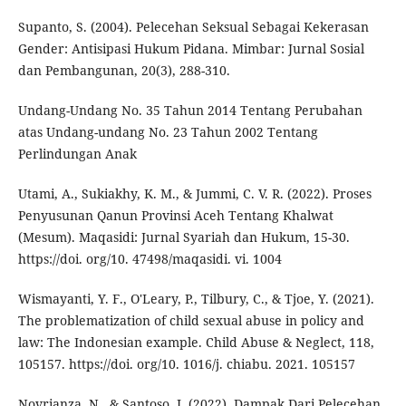
Supanto, S. (2004). Pelecehan Seksual Sebagai Kekerasan
Gender: Antisipasi Hukum Pidana. Mimbar: Jurnal Sosial
dan Pembangunan, 20(3), 288-310.
Undang-Undang No. 35 Tahun 2014 Tentang Perubahan
atas Undang-undang No. 23 Tahun 2002 Tentang
Perlindungan Anak
Utami, A., Sukiakhy, K. M., & Jummi, C. V. R. (2022). Proses
Penyusunan Qanun Provinsi Aceh Tentang Khalwat
(Mesum). Maqasidi: Jurnal Syariah dan Hukum, 15-30.
https://doi. org/10. 47498/maqasidi. vi. 1004
Wismayanti, Y. F., O'Leary, P., Tilbury, C., & Tjoe, Y. (2021).
The problematization of child sexual abuse in policy and
law: The Indonesian example. Child Abuse & Neglect, 118,
105157. https://doi. org/10. 1016/j. chiabu. 2021. 105157
Novrianza, N., & Santoso, I. (2022). Dampak Dari Pelecehan