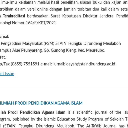
mu-ilmu keislaman melalui hasil penelitian, ulasan buku dan kajian ana
iterbitkan dalam versi online dengan jumlah terbitan dua kali dalam set
ah
Terakreditasi
berdasarkan Surat Keputusan Direktur Jenderal Pendid
Teknologi Nomor 164/E/KPT/2021
urnal:
an Pengabdian Masyarakat (P3M) STAIN Teungku Dirundeng Meulaboh
 Kampus Alue Peunyareng, Gp. Gunong Kleng, Kec. Meureubo,
rat.
p/Fax (0655) 7551591 e-mail: jurnalbidayah@staindirundeng.ac.id
nt Issue
L ILMIAH PRODI PENDIDIKAN AGAMA ISLAM
lmiah Prodi Pendidikan Agama Islam
is a scientific journal of the Is
gram, published by the Islamic Education Study Program of Sekolah Ti
i (STAIN) Teungku Dirundeng Meulaboh. The At-Ta'dib Journal has 