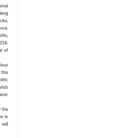
onal
deng
cles,
ance,
nths,
2018.
l of
rious
 this
tific
vists
lamic
y the
en in
 will