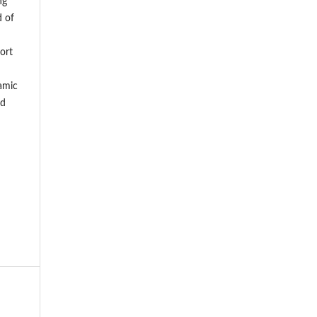
ng
d of
ort
lamic
nd