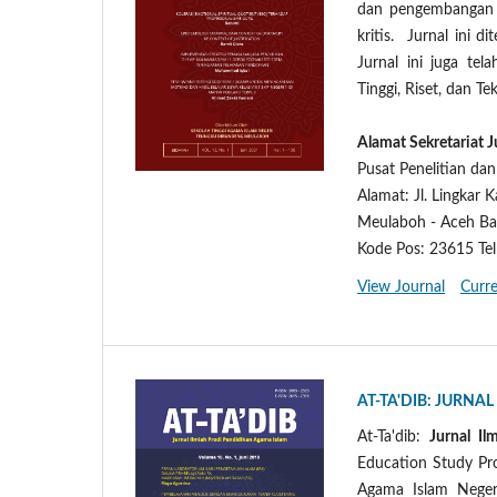
dan pengembangan il
kritis. Jurnal ini d
Jurnal ini juga tel
Tinggi, Riset, dan 
Alamat Sekretariat J
Pusat Penelitian d
Alamat: Jl. Lingkar
Meulaboh - Aceh Ba
Kode Pos: 23615 Tel
View Journal
Curre
AT-TA'DIB: JURNA
At-Ta'dib:
Jurnal I
Education Study Pro
Agama Islam Neger