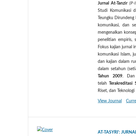
Jurnal At-Tanzir
(P-
Studi Komunikasi d
Teungku Dirundeng
komunikasi, dan s
mengenalkan konsep-
penelitian empiris, 
Fokus kajian jurnal 
komunikasi Islam, 
dan kajian dalam rum
dalam setahun (set
Tahun 2009
. Dan
telah
Terakreditasi
Riset, dan Teknolo
View Journal
Curre
AT-TASYRI': JUR