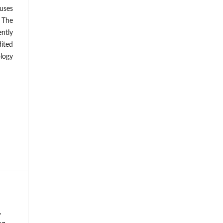
cuses
. The
ntly
dited
logy
,