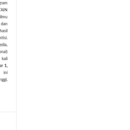
gram
TAIN
ilmu
 dan
hasil
tisi.
edia,
nal)
 kali
r 1,
 ini
ggi,