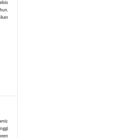
lisis
ahun.
ikan
lamic
nggi
been