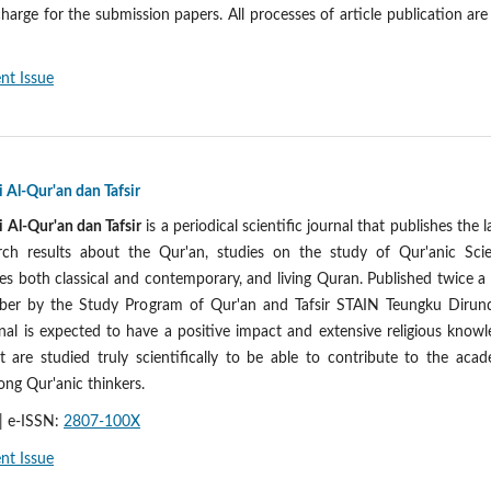
charge for the submission papers. All processes of article publication are
nt Issue
i Al-Qur'an dan Tafsir
i Al-Qur'an dan Tafsir
is a periodical scientific journal that publishes the l
rch results about the Qur'an, studies on the study of Qur'anic Scie
ies both classical and contemporary, and living Quran. Published twice a
er by the Study Program of Qur'an and Tafsir STAIN Teungku Dirun
nal is expected to have a positive impact and extensive religious know
t are studied truly scientifically to be able to contribute to the aca
ong Qur'anic thinkers.
| e-ISSN:
2807-100X
nt Issue