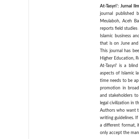
At-Tasyri': Jurnal 
journal published
Meulaboh, Aceh Bara
reports field studie
Islamic business an
that is on June and
This journal has b
Higher Education, 
At-Tasyri' is a bli
aspects of Islamic 
time needs to be appl
promotion in broad s
and stakeholders to 
legal civilization in 
Authors who want to 
writing guidelines. I
a different format, 
only accept the man