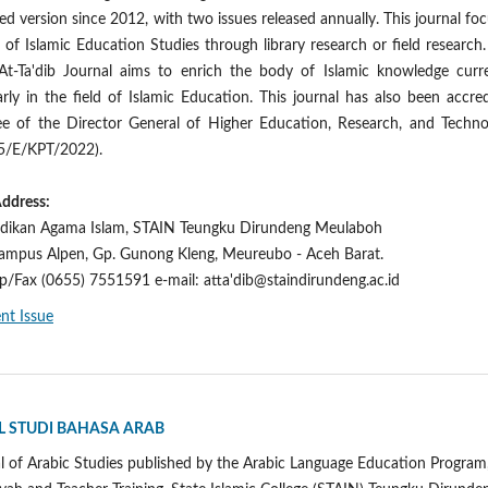
ted version since 2012, with two issues released annually. This journal fo
of Islamic Education Studies through library research or field research
At-Ta'dib Journal aims to enrich the body of Islamic knowledge curre
arly in the field of Islamic Education. This journal has also been accre
e of the Director General of Higher Education, Research, and Techno
5/E/KPT/2022).
Address:
idikan Agama Islam, STAIN Teungku Dirundeng Meulaboh
 Kampus Alpen, Gp. Gunong Kleng, Meureubo - Aceh Barat.
p/Fax (0655) 7551591 e-mail: atta'dib@staindirundeng.ac.id
nt Issue
AL STUDI BAHASA ARAB
al of Arabic Studies published by the Arabic Language Education Program