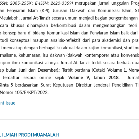
ISSN: 2085-255X
;
E-ISSN: 2620-3359
)
merupakan jurnal unggulan Pro
an Penyiaran Islam (KPI), Jurusan Dakwah dan Komunikasi Islam, S
 Meulaboh.
Jurnal At-Tanzir
secara umum menjadi bagian pengembangan 
ecara khusus diharapkan berkontribusi dalam mengembangkan teori
konsep baru di bidang Komunikasi Islam dan Penyiaran Islam baik dari 
studi konseptual maupun analisis-reflektif dari para akademisi dan prak
ini mencakup dengan berbagai isu aktual dalam kajian komunikasi, studi m
jurnalisme, kehumasan, isu dakwah (dakwah kontemporer atau konvensio
pun ilmu komunikasi lainnya. Jurnal At Tanzir terbit secara berkala dua
iap bulan
Juni
dan
Desember)
.
;
Terbit perdana (Cetak)
Volume 1, Nomo
 terdaftar secara online sejak
Volume 9, Tahun 2018
. Jurnal
 Sinta 5
berdasarkan Surat Keputusan Direktur Jenderal Pendidikan Tin
gi Nomor 105/E/KPT/2022.
nt Issue
NAL ILMIAH PRODI MUAMALAH