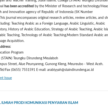
yah and Teacher Training, State Islamic College (STAIN) Teungku Dirunde
nal
has been accredited
by the Minister of Research and technology/Hea
ch and innovation agency of Republic of Indonesia (SK Number
s journal encompasses original research articles, review articles, and sh
uding: Teaching Arabic as a Foreign Language, Arabic Linguistic, Arabic
story, History of Arabic Education, Strategy of Arabic Teaching, Arabic Is
rabic Teaching, Technology of Arabic Teaching,Modern Standard Arabic a
age Acquisition.
Address:
ucation Program
ge (STAIN) Teungku Dirundeng Meulaboh
mpus Street, Alue Peunyareng, Gunong Kleng, Meureubo - West Aceh.
Tel/Fax (0655) 7551591 E-mail: arabiyyah@staindirundeng.ac.id
nt Issue
AL ILMIAH PRODI KOMUNIKASI PENYIARAN ISLAM