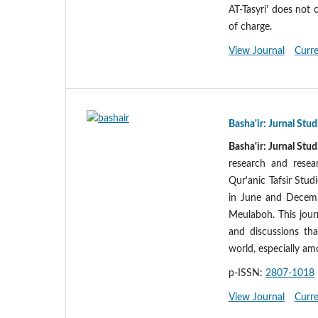
AT-Tasyri' does not 
of charge.
View Journal
Curre
Basha'ir: Jurnal Stud
Basha'ir: Jurnal Stud
research and resea
Qur'anic Tafsir Stud
in June and Decemb
Meulaboh. This jour
and discussions tha
world, especially am
p-ISSN:
2807-1018
View Journal
Curre