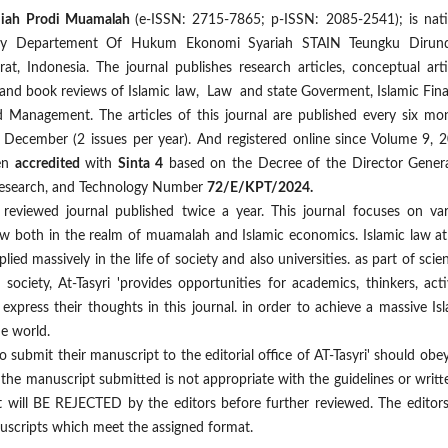
Ilmiah Prodi Muamalah
(e-ISSN: 2715-7865; p-ISSN: 2085-2541); is nati
 by Departement Of Hukum Ekonomi Syariah STAIN Teungku Dirun
t, Indonesia. The journal publishes research articles, conceptual arti
s and book reviews of Islamic law, Law and state Goverment, Islamic Fin
d Management. The articles of this journal are published every six mo
 December (2 issues per year). And registered online since Volume 9, 
een
accredited
with
Sinta 4
based on the Decree of the Director Genera
Research, and Technology Number
72/E/KPT/2024.
nd reviewed journal published twice a year. This journal focuses on va
law both in the realm of muamalah and Islamic economics. Islamic law at
ied massively in the life of society and also universities. as part of scien
ociety, At-Tasyri 'provides opportunities for academics, thinkers, acti
express their thoughts in this journal. in order to achieve a massive Is
the world.
submit their manuscript to the editorial office of AT-Tasyri' should obe
f the manuscript submitted is not appropriate with the guidelines or writt
it will BE REJECTED by the editors before further reviewed. The editors
uscripts which meet the assigned format.