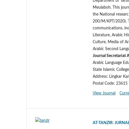
Department of Tarbi
Meulaboh. This jour
the National resear
200/M/KPT/2020). Thi
communications, incl
Literature, Arabic Hi
Culture, Media of A
Arabic Second Langu
Journal Secretariat 
Arabic Language Ed
State Islamic Colle
Address: Lingkar Ka
Postal Code: 23615 
View Journal
Curre
AT-TANZIR: JURN