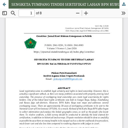
SENGKETA TUMPANG TINDIH SERTIFIKAT LAHAN BPN KUBU RAYA TERIMA 30 TUNTUTAN PTUN