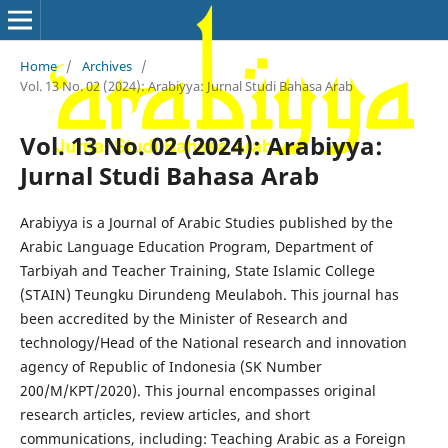
Home
/
Archives
/
Vol. 13 No. 02 (2024): Arabiyya: Jurnal Studi Bahasa Arab
Vol. 13 No. 02 (2024): Arabiyya:
Jurnal Studi Bahasa Arab
Arabiyya is a Journal of Arabic Studies published by the
Arabic Language Education Program, Department of
Tarbiyah and Teacher Training, State Islamic College
(STAIN) Teungku Dirundeng Meulaboh. This journal has
been accredited by the Minister of Research and
technology/Head of the National research and innovation
agency of Republic of Indonesia (SK Number
200/M/KPT/2020). This journal encompasses original
research articles, review articles, and short
communications, including: Teaching Arabic as a Foreign