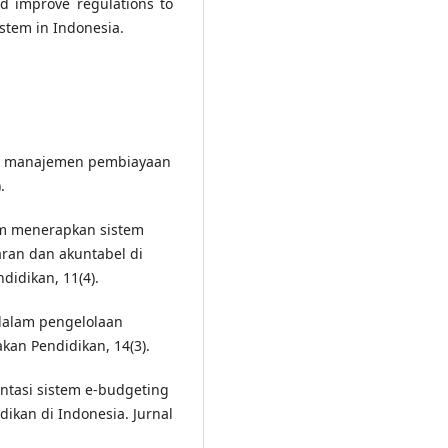
d improve regulations to
stem in Indonesia.
asi manajemen pembiayaan
.
lam menerapkan sistem
ran dan akuntabel di
idikan, 11(4).
 dalam pengelolaan
kan Pendidikan, 14(3).
entasi sistem e-budgeting
ikan di Indonesia. Jurnal