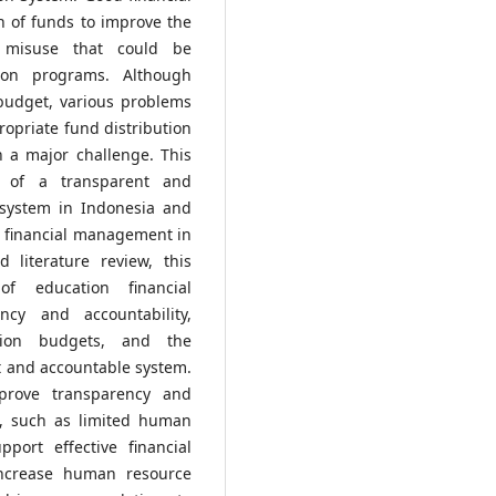
n of funds to improve the
 misuse that could be
tion programs. Although
 budget, various problems
opriate fund distribution
n a major challenge. This
n of a transparent and
system in Indonesia and
e financial management in
 literature review, this
f education financial
cy and accountability,
tion budgets, and the
t and accountable system.
mprove transparency and
es, such as limited human
port effective financial
increase human resource