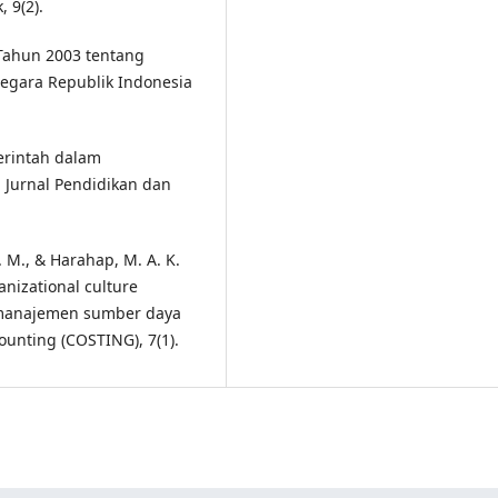
 9(2).
Tahun 2003 tentang
Negara Republik Indonesia
erintah dalam
 Jurnal Pendidikan dan
F. M., & Harahap, M. A. K.
anizational culture
w manajemen sumber daya
ounting (COSTING), 7(1).