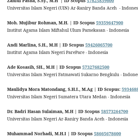
Zahlul Pasha, S.Sy., M.H | ID Scopus
57825839600
Universitas Islam Negeri (UIN) Ar-Raniry Banda Aceh - Indones
Moh. Mujibur Rohman, M.H.
| ID Scopus
59359647900
Institut Agama Islam Miftahul Ulum Pamekasan - Indonesia
Andi Marlina, S.H., M.H
| ID Scopus
59426065700
Institut Agama Islam Negeri ParePare - Indonesia
Ade Kosasih, SH., M.H
| ID Scopus
57327682500
Universitas Islam Negeri Fatmawati Sukarno Bengkulu - Indone
Maulidya Mora Matondang, S.H.I., M.Ag
| ID Scopus:
593468
Universitas Islam Negeri Sumatera Utara Medan - Indonesia
Dr. Badri Hasan Sulaiman, M.H
| ID Scopus
58573264700
Universitas Islam Negeri Ar-Raniry Banda Aceh - Indonesia
Muhammad Norhadi, M.H.I
| ID Scopus
58665678600