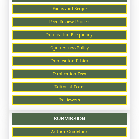
Focus and Scope
Peer Review Process
Publication Frequency
Open Access Policy
Publication Ethics
Publication Fees
Editorial Team
Reviewers
SUBMISSION
Author Guidelines