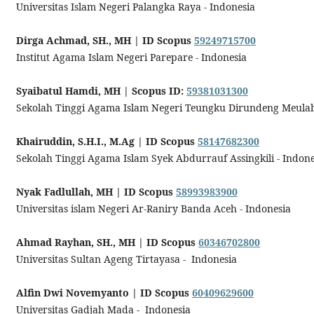
Universitas Islam Negeri Palangka Raya - Indonesia
Dirga Achmad, SH., MH
| ID Scopus
59249715700
Institut Agama Islam Negeri Parepare - Indonesia
Syaibatul Hamdi, MH
| Scopus ID:
59381031300
Sekolah Tinggi Agama Islam Negeri Teungku Dirundeng Meulab
Khairuddin, S.H.I., M.Ag
| ID Scopus
58147682300
Sekolah Tinggi Agama Islam Syek Abdurrauf Assingkili - Indon
Nyak Fadlullah, MH
| ID Scopus
58993983900
Universitas islam Negeri Ar-Raniry Banda Aceh - Indonesia
Ahmad Rayhan, SH., MH
| ID Scopus
60346702800
Universitas Sultan Ageng Tirtayasa - Indonesia
Alfin Dwi Novemyanto
| ID Scopus
60409629600
Universitas Gadjah Mada - Indonesia