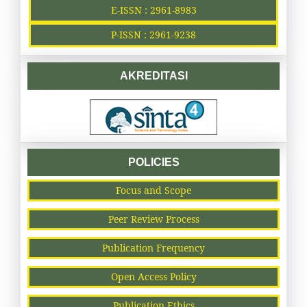
E-ISSN : 2961-8983
P-ISSN : 2961-9238
AKREDITASI
POLICIES
Focus and Scope
Peer Review Process
Publication Frequency
Open Access Policy
Publication Ethics