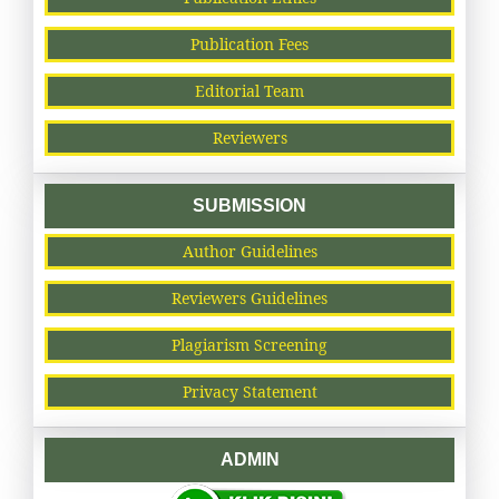
Publication Fees
Editorial Team
Reviewers
SUBMISSION
Author Guidelines
Reviewers Guidelines
Plagiarism Screening
Privacy Statement
ADMIN