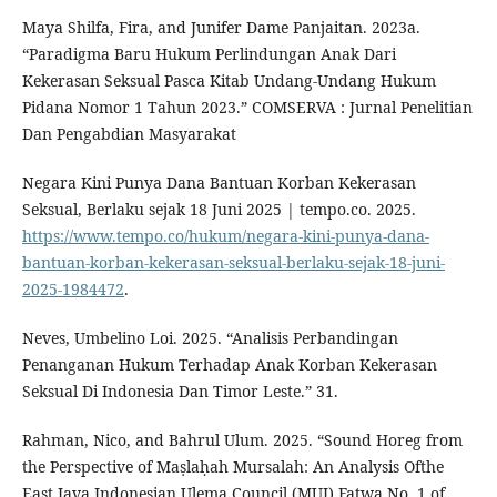
Maya Shilfa, Fira, and Junifer Dame Panjaitan. 2023a.
“Paradigma Baru Hukum Perlindungan Anak Dari
Kekerasan Seksual Pasca Kitab Undang-Undang Hukum
Pidana Nomor 1 Tahun 2023.” COMSERVA : Jurnal Penelitian
Dan Pengabdian Masyarakat
Negara Kini Punya Dana Bantuan Korban Kekerasan
Seksual, Berlaku sejak 18 Juni 2025 | tempo.co. 2025.
https://www.tempo.co/hukum/negara-kini-punya-dana-
bantuan-korban-kekerasan-seksual-berlaku-sejak-18-juni-
2025-1984472
.
Neves, Umbelino Loi. 2025. “Analisis Perbandingan
Penanganan Hukum Terhadap Anak Korban Kekerasan
Seksual Di Indonesia Dan Timor Leste.” 31.
Rahman, Nico, and Bahrul Ulum. 2025. “Sound Horeg from
the Perspective of Maṣlaḥah Mursalah: An Analysis Ofthe
East Java Indonesian Ulema Council (MUI) Fatwa No. 1 of