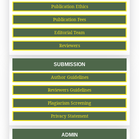
Publication Ethics
Publication Fees
Editorial Team
Reviewers
SUBMISSION
Author Guidelines
Reviewers Guidelines
Plagiarism Screening
Privacy Statement
ADMIN