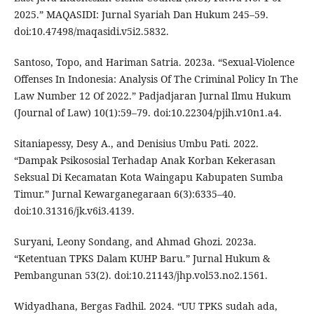
2025.” MAQASIDI: Jurnal Syariah Dan Hukum 245–59.
doi:10.47498/maqasidi.v5i2.5832.
Santoso, Topo, and Hariman Satria. 2023a. “Sexual-Violence
Offenses In Indonesia: Analysis Of The Criminal Policy In The
Law Number 12 Of 2022.” Padjadjaran Jurnal Ilmu Hukum
(Journal of Law) 10(1):59–79. doi:10.22304/pjih.v10n1.a4.
Sitaniapessy, Desy A., and Denisius Umbu Pati. 2022.
“Dampak Psikososial Terhadap Anak Korban Kekerasan
Seksual Di Kecamatan Kota Waingapu Kabupaten Sumba
Timur.” Jurnal Kewarganegaraan 6(3):6335–40.
doi:10.31316/jk.v6i3.4139.
Suryani, Leony Sondang, and Ahmad Ghozi. 2023a.
“Ketentuan TPKS Dalam KUHP Baru.” Jurnal Hukum &
Pembangunan 53(2). doi:10.21143/jhp.vol53.no2.1561.
Widyadhana, Bergas Fadhil. 2024. “UU TPKS sudah ada,