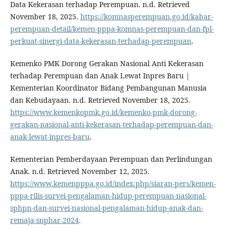
Data Kekerasan terhadap Perempuan. n.d. Retrieved
November 18, 2025.
https://komnasperempuan.go.id/kabar-
perempuan-detail/kemen-pppa-komnas-perempuan-dan-fpl-
perkuat-sinergi-data-kekerasan-terhadap-perempuan
.
Kemenko PMK Dorong Gerakan Nasional Anti Kekerasan
terhadap Perempuan dan Anak Lewat Inpres Baru |
Kementerian Koordinator Bidang Pembangunan Manusia
dan Kebudayaan. n.d. Retrieved November 18, 2025.
https://www.kemenkopmk.go.id/kemenko-pmk-dorong-
gerakan-nasional-anti-kekerasan-terhadap-perempuan-dan-
anak-lewat-inpres-baru
.
Kementerian Pemberdayaan Perempuan dan Perlindungan
Anak. n.d. Retrieved November 12, 2025.
https://www.kemenpppa.go.id/index.php/siaran-pers/kemen-
pppa-rilis-survei-pengalaman-hidup-perempuan-nasional-
sphpn-dan-survei-nasional-pengalaman-hidup-anak-dan-
remaja-snphar-2024
.