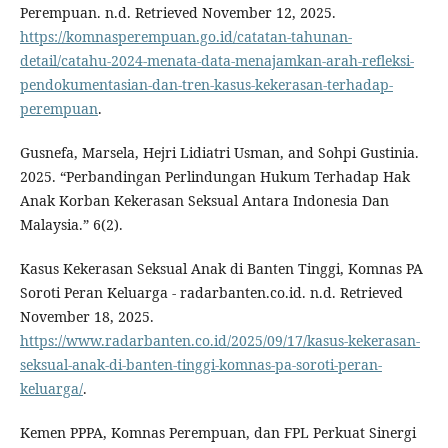
Perempuan. n.d. Retrieved November 12, 2025.
https://komnasperempuan.go.id/catatan-tahunan-
detail/catahu-2024-menata-data-menajamkan-arah-refleksi-
pendokumentasian-dan-tren-kasus-kekerasan-terhadap-
perempuan
.
Gusnefa, Marsela, Hejri Lidiatri Usman, and Sohpi Gustinia.
2025. “Perbandingan Perlindungan Hukum Terhadap Hak
Anak Korban Kekerasan Seksual Antara Indonesia Dan
Malaysia.” 6(2).
Kasus Kekerasan Seksual Anak di Banten Tinggi, Komnas PA
Soroti Peran Keluarga - radarbanten.co.id. n.d. Retrieved
November 18, 2025.
https://www.radarbanten.co.id/2025/09/17/kasus-kekerasan-
seksual-anak-di-banten-tinggi-komnas-pa-soroti-peran-
keluarga/
.
Kemen PPPA, Komnas Perempuan, dan FPL Perkuat Sinergi