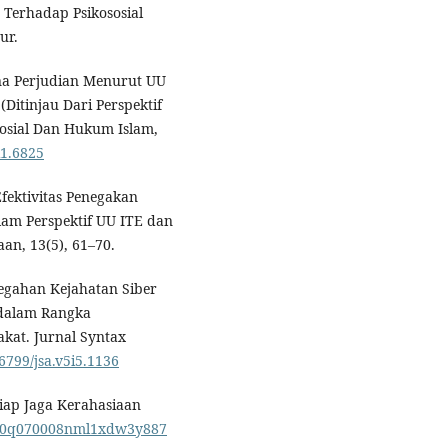
 Terhadap Psikososial
ur.
ana Perjudian Menurut UU
Ditinjau Dari Perspektif
Sosial Dan Hukum Islam,
i1.6825
 Efektivitas Penegakan
am Perspektif UU ITE dan
n, 13(5), 61–70.
cegahan Kejahatan Siber
a dalam Rangka
at. Jurnal Syntax
46799/jsa.v5i5.1136
Siap Jaga Kerahasiaan
3r20q070008nml1xdw3y887