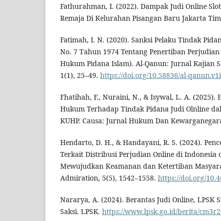
Fathurahman, I. (2022). Dampak Judi Online Slot
Remaja Di Kelurahan Pisangan Baru Jakarta Tim
Fatimah, I. N. (2020). Sanksi Pelaku Tindak Pid
No. 7 Tahun 1974 Tentang Penertiban Perjudian (
Hukum Pidana Islam). Al-Qanun: Jurnal Kajian 
1(1), 25–49.
https://doi.org/10.58836/al-qanun.v1
Fhatihah, F., Nuraini, N., & Isywal, L. A. (2025).
Hukum Terhadap Tindak Pidana Judi Olnline dal
KUHP. Causa: Jurnal Hukum Dan Kewarganegaraa
Hendarto, D. H., & Handayani, R. S. (2024). Pen
Terkait Distribusi Perjudian Online di Indonesi
Mewujudkan Keamanan dan Ketertiban Masyarak
Admiration, 5(5), 1542–1558.
https://doi.org/10.
Nararya, A. (2024). Berantas Judi Online, LPSK 
Saksi. LPSK.
https://www.lpsk.go.id/berita/cm