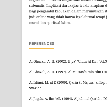
sistematis. Implikasi dari kajian ini diharapkan
bagi pengambil kebijakan dalam merumuskan s
judi online yang tidak hanya legal-formal tetapi 
moral dan spiritual Islam.
REFERENCES
Al-Ghazali, A. H. (2002). Ihya’ ‘Ulum Al-Din, Vol.
Al-Ghazālī, A. H. (1997). Al-Mustaṣfā min ‘Ilm Uṣū
Al-Islāmī, M. al-F. (2009). Qarārāt Majma‘ al-Fiqh
Syarjah.
Al-Jaṣṣāṣ, A. ibn ‘Alī. (1994). Aḥkām al-Qur’ān. D