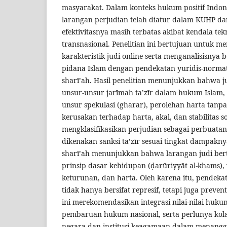
masyarakat. Dalam konteks hukum positif Indon
larangan perjudian telah diatur dalam KUHP d
efektivitasnya masih terbatas akibat kendala te
transnasional. Penelitian ini bertujuan untuk m
karakteristik judi online serta menganalisisny
pidana Islam dengan pendekatan yuridis-normat
sharī’ah. Hasil penelitian menunjukkan bahwa 
unsur-unsur jarīmah ta’zīr dalam hukum Islam
unsur spekulasi (gharar), perolehan harta tanp
kerusakan terhadap harta, akal, dan stabilitas 
mengklasifikasikan perjudian sebagai perbuata
dikenakan sanksi ta’zīr sesuai tingkat dampakn
sharī’ah menunjukkan bahwa larangan judi ber
prinsip dasar kehidupan (ḍarūriyyāt al-khams), 
keturunan, dan harta. Oleh karena itu, pendek
tidak hanya bersifat represif, tetapi juga prevent
ini merekomendasikan integrasi nilai-nilai huk
pembaruan hukum nasional, serta perlunya kol
negara dan institusi keagamaan dalam menanggu