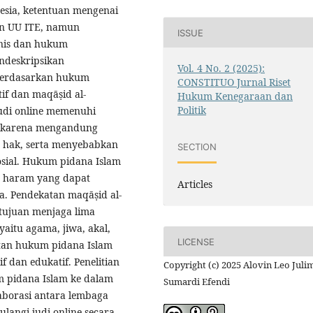
esia, ketentuan mengenai
an UU ITE, namun
ISSUE
knis dan hukum
endeskripsikan
Vol. 4 No. 2 (2025):
a berdasarkan hukum
CONSTITUO Jurnal Riset
if dan maqāṣid al-
Hukum Kenegaraan dan
Politik
judi online memenuhi
, karena mengandung
a hak, serta menyebabkan
SECTION
sosial. Hukum pidana Islam
n haram yang dapat
Articles
ya. Pendekatan maqāṣid al-
tujuan menjaga lima
yaitu agama, jiwa, akal,
LICENSE
atan hukum pidana Islam
if dan edukatif. Penelitian
Copyright (c) 2025 Alovin Leo Juli
um pidana Islam ke dalam
Sumardi Efendi
aborasi antara lembaga
langi judi online secara