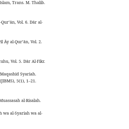
slam, Trans. M. Thalib.
-Qur’ān, Vol. 6. Dār al-
īl Āy al-Qur’ān, Vol. 2.
uhu, Vol. 5. Dār Al-Fikr.
f Maqashid Syariah.
JIBMS), 5(1), 1–21.
. Muassasah al-Risalah.
ah wa al-Syariah wa al-