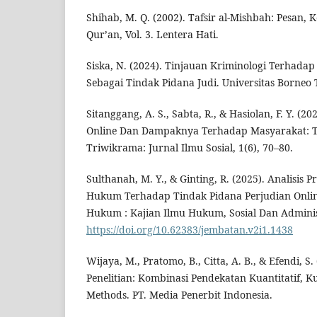
Shihab, M. Q. (2002). Tafsir al-Mishbah: Pesan, 
Qur’an, Vol. 3. Lentera Hati.
Siska, N. (2024). Tinjauan Kriminologi Terhad
Sebagai Tindak Pidana Judi. Universitas Borneo
Sitanggang, A. S., Sabta, R., & Hasiolan, F. Y. (
Online Dan Dampaknya Terhadap Masyarakat: Tin
Triwikrama: Jurnal Ilmu Sosial, 1(6), 70–80.
Sulthanah, M. Y., & Ginting, R. (2025). Analisis
Hukum Terhadap Tindak Pidana Perjudian Onlin
Hukum : Kajian Ilmu Hukum, Sosial Dan Administ
https://doi.org/10.62383/jembatan.v2i1.1438
Wijaya, M., Pratomo, B., Citta, A. B., & Efendi, S
Penelitian: Kombinasi Pendekatan Kuantitatif, Ku
Methods. PT. Media Penerbit Indonesia.