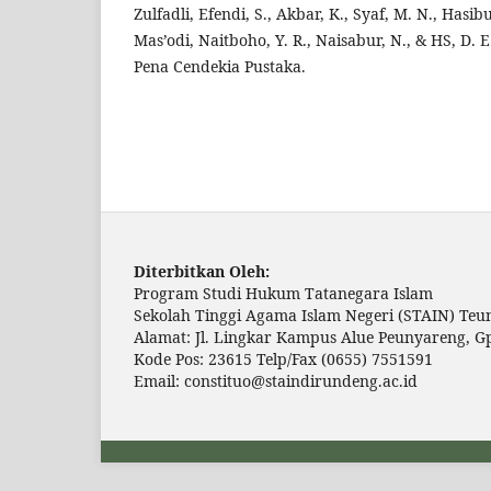
Zulfadli, Efendi, S., Akbar, K., Syaf, M. N., Hasibu
Mas’odi, Naitboho, Y. R., Naisabur, N., & HS, D. E
Pena Cendekia Pustaka.
Diterbitkan Oleh:
Program Studi Hukum Tatanegara Islam
Sekolah Tinggi Agama Islam Negeri (STAIN) Te
Alamat: Jl. Lingkar Kampus Alue Peunyareng, G
Kode Pos: 23615 Telp/Fax (0655) 7551591
Email: constituo@staindirundeng.ac.id