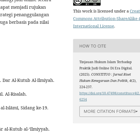
 dapat menjadi rujukan
This work is licensed under a
Creat
trategi penanggulangan
Commons Attribution-ShareAlike 4
juga berbasis pada nilai
International License
.
HOW TO CITE
Tinjauan Hukum Islam Terhadap
Praktik Judi Online Di Era Digital.
(2025).
CONSTITUO : Jurnal Riset
3. Dar Al-Kutub Al-Ilmiyah.
Hukum Kenegaraan Dan Politik
,
4
(2),
224-237.
l. Al-Risalah.
https://doi.org/10.47498/constituo.v4i2
6254
 al-Islāmī, Sidang ke-19.
MORE CITATION FORMATS
ār al-Kutub al-‘Ilmiyyah.