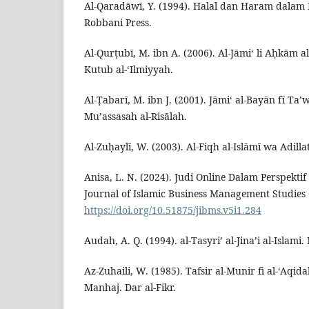
Al-Qaradāwī, Y. (1994). Halal dan Haram dalam I
Robbani Press.
Al-Qurṭubī, M. ibn A. (2006). Al-Jāmi‘ li Aḥkām al
Kutub al-‘Ilmiyyah.
Al-Ṭabarī, M. ibn J. (2001). Jāmi‘ al-Bayān fī Ta’w
Mu’assasah al-Risālah.
Al-Zuḥaylī, W. (2003). Al-Fiqh al-Islāmī wa Adillat
Anisa, L. N. (2024). Judi Online Dalam Perspekti
Journal of Islamic Business Management Studies (
https://doi.org/10.51875/jibms.v5i1.284
Audah, A. Q. (1994). al-Tasyri’ al-Jina’i al-Islami
Az-Zuhaili, W. (1985). Tafsir al-Munir fi al-‘Aqid
Manhaj. Dar al-Fikr.