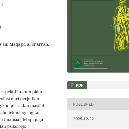
ia
4
’zīr, Maqāṣid al-Sharī’ah,
PDF
 perspektif hukum pidana
volusi dari perjudian
PUBLISHED
g kompleks dan masif di
ui teknologi digital.
2025-12-22
finansial, tetapi juga
dan psikologis