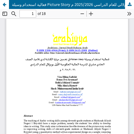
فعالية استخدام وسيلة Picture Story في تحسين مهارة الكتابة لدي تلاميذ الصف الحادي عشر في المدرسة العالية الحكومية الأولى بويولالي للعام الدراسي 2025/2026 م