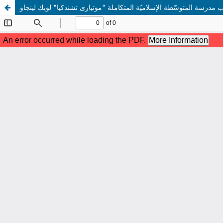
ّب مدرسة المتوسّطة الإسلاميّة المتكاملة "موتيارى تشندكيا" لوبك لينجاو